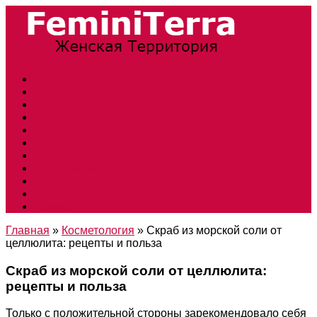
Прически и стрижки
Тенденции моды
Свадьба
Обувь
Ногти
Одежда
Косметология
Аксессуары
Беременность
Дети
Макияж
Главная
»
Косметология
»
Скраб из морской соли от
целлюлита: рецепты и польза
Скраб из морской соли от целлюлита:
рецепты и польза
Только с положительной стороны зарекомендовало себя