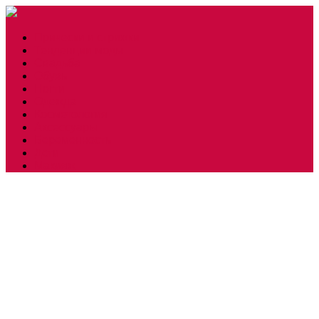
Прически и стрижки
Тенденции моды
Свадьба
Обувь
Ногти
Одежда
Косметология
Аксессуары
Беременность
Дети
Макияж