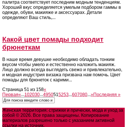
палитра соответствует последним модным тенденциям.
Хороший вкус определяется умелым подбором гаммы в
одежде, обуви, макияже и аксессуарах. Детали
определяют Ваш стиль,...
Какой цвет помады подходит
брюнеткам
В наше время девушке необходимо обладать тонким
вкусом чтобы умело и естественно наложить макияж.
Лицо должно всегда выглядеть свежо и привлекательно,
и модная индустрия визажа призвана нам помочь. Цвет
помады для брюнеток с карими...
Страница 51 из 158
«
Первая
«
...
10
20
30
...
49
50
51
52
53
...
60
70
80
...
»
Последняя »
Женская территория: стрижки и прически, мода и уход за
собой © 2026. Все права защищены. Копирование
материалов разрешено только с указанием активной
ссылки на источник.
Карта сайта