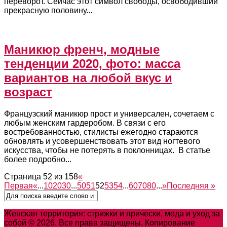
переворот. Сейчас этот символ свободы, освободивший
прекрасную половину...
Маникюр френч, модные
тенденции 2020, фото: масса
вариантов на любой вкус и
возраст
Французский маникюр прост и универсален, сочетаем с
любым женским гардеробом. В связи с его
востребованностью, стилисты ежегодно стараются
обновлять и усовершенствовать этот вид ногтевого
искусства, чтобы не потерять в поклонницах. В статье
более подробно...
Страница 52 из 158
«
Первая
«
...
10
20
30
...
50
51
52
53
54
...
60
70
80
...
»
Последняя »
Женская территория: стрижки и прически, мода и уход за
собой © 2026. Все права защищены. Копирование