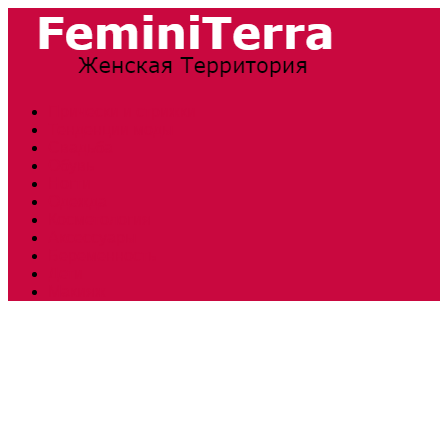
Прически и стрижки
Тенденции моды
Свадьба
Обувь
Ногти
Одежда
Косметология
Аксессуары
Беременность
Дети
Макияж