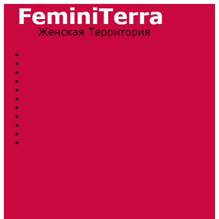
Прически и стрижки
Тенденции моды
Свадьба
Обувь
Ногти
Одежда
Косметология
Аксессуары
Беременность
Дети
Макияж