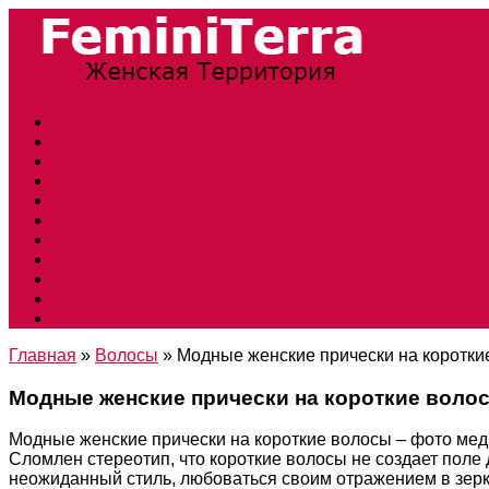
Прически и стрижки
Тенденции моды
Свадьба
Обувь
Ногти
Одежда
Косметология
Аксессуары
Беременность
Дети
Макияж
Главная
»
Волосы
»
Модные женские прически на коротки
Модные женские прически на короткие воло
Модные женские прически на короткие волосы – фото мед
Сломлен стереотип, что короткие волосы не создает поле 
неожиданный стиль, любоваться своим отражением в зер