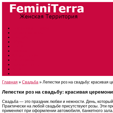
Прически и стрижки
Тенденции моды
Свадьба
Обувь
Ногти
Одежда
Косметология
Аксессуары
Беременность
Дети
Макияж
Главная
»
Свадьба
»
Лепестки роз на свадьбу: красивая 
Лепестки роз на свадьбу: красивая церемон
Свадьба — это праздник любви и нежности. День, котор
Практически на любой свадьбе присутствуют розы. Эти п
применяют при оформлении автомобиля, банкетного зала. 