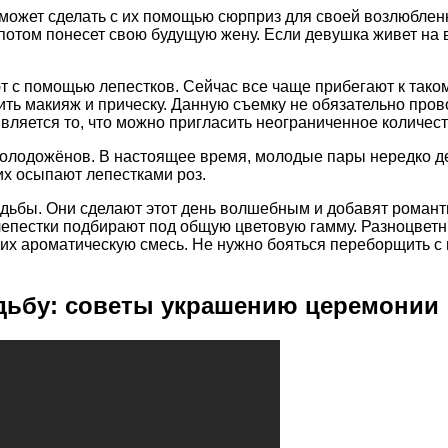
х может сделать с их помощью сюрприз для своей возлюбле
 потом понесет свою будущую жену. Если девушка живет на 
.
 с помощью лепестков. Сейчас все чаще прибегают к тако
ить макияж и прическу. Данную съемку не обязательно пров
ляется то, что можно пригласить неограниченное количест
олодожёнов. В настоящее время, молодые пары нередко де
их осыпают лепестками роз.
дьбы. Они сделают этот день волшебным и добавят романт
лепестки подбирают под общую цветовую гамму. Разноцветн
их ароматическую смесь. Не нужно бояться переборщить с ц
адьбу: советы украшению церемонии