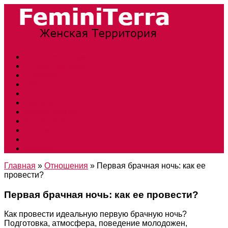
Прически и стрижки
Тенденции моды
Свадьба
Обувь
Ногти
Одежда
Косметология
Аксессуары
Беременность
Дети
Макияж
Главная
»
Отношения
»
Первая брачная ночь: как ее
провести?
Первая брачная ночь: как ее провести?
Как провести идеальную первую брачную ночь?
Подготовка, атмосфера, поведение молодожен,