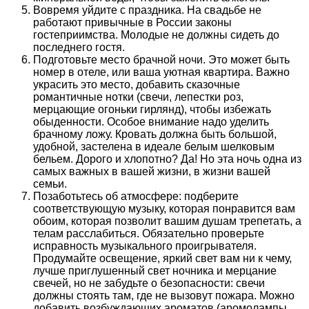
Вовремя уйдите с праздника. На свадьбе не
работают привычные в России законы
гостеприимства. Молодые не должны сидеть до
последнего гостя.
Подготовьте место брачной ночи. Это может быть
номер в отеле, или ваша уютная квартира. Важно
украсить это место, добавить сказочные
романтичные нотки (свечи, лепестки роз,
мерцающие огоньки гирлянд), чтобы избежать
обыденности. Особое внимание надо уделить
брачному ложу. Кровать должна быть большой,
удобной, застелена в идеале белым шелковым
бельем. Дорого и хлопотно? Да! Но эта ночь одна из
самых важных в вашей жизни, в жизни вашей
семьи.
Позаботьтесь об атмосфере: подберите
соответствующую музыку, которая понравится вам
обоим, которая позволит вашим душам трепетать, а
телам расслабиться. Обязательно проверьте
исправность музыкального проигрывателя.
Продумайте освещение, яркий свет вам ни к чему,
лучше приглушенный свет ночника и мерцание
свечей, но не забудьте о безопасности: свечи
должны стоять там, где не вызовут пожара. Можно
добавить возбуждающих ароматов (аромолампы,