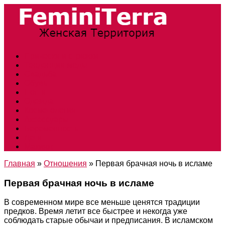
Прически и стрижки
Тенденции моды
Свадьба
Обувь
Ногти
Одежда
Косметология
Аксессуары
Беременность
Дети
Макияж
Главная
»
Отношения
»
Первая брачная ночь в исламе
Первая брачная ночь в исламе
В современном мире все меньше ценятся традиции
предков. Время летит все быстрее и некогда уже
соблюдать старые обычаи и предписания. В исламском