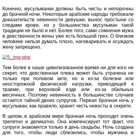
Конечно, мусульманки должны быть чисты и непорочны
до брачной ночи. Некоторые арабские народы требовали
доказательств невинности девушки, вынос простыни со
следами крови, но у большинства мусульман такой
традиции не было и нет. Более того, сами сомнения мужа
в девственности жены уже есть большой грех. О близком
человеке нельзя думать плохо, наговаривать и осуждать
жену запрещено.
Тем более в наше цивилизованное время ни для кого не
секрет, что девственная плева может быть утрачена не
только при половом акте, но и из-за болезни или
неосторожной физической нагрузки, приводящей к
травме, при верховой езде или из-за обильных
месячных. Поэтому невинность в большинстве случаев
остается тайной двоих супругов. Первая брачная ночь у
мусульман, как правило, хранит честь невесты в секрете.
В целом, в арабском мире брачная ночь проходит очень
трепетно и деликатно. Она компенсирует тот факт, что
супруги знакомятся только в день свадьбы. Ночь создана
для того, чтобы люди сблизились, чтобы мужчина и