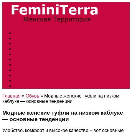
Прически и стрижки
Тенденции моды
Свадьба
Обувь
Ногти
Одежда
Косметология
Аксессуары
Беременность
Дети
Макияж
Главная
»
Обувь
»
Модные женские туфли на низком
каблуке — основные тенденции
Модные женские туфли на низком каблуке
— основные тенденции
Удобство, комфорт и высокое качество – вот основные