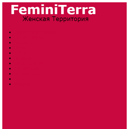
Прически и стрижки
Тенденции моды
Свадьба
Обувь
Ногти
Одежда
Косметология
Аксессуары
Беременность
Дети
Макияж