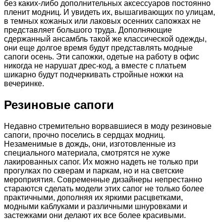
без каких-либо дополнительных аксессуаров постоянно
пленит модниц. И увидеть их, вышагивающих по улицам,
в темных кожаных или лаковых осенних сапожках не
представляет большого труда. Дополняющие
сдержанный ансамбль такой же классической одежды,
они еще долгое время будут представлять модные
сапоги осень. Эти сапожки, одетые на работу в офис
никогда не нарушат дрес-код, а вместе с платьем
шикарно будут подчеркивать стройные ножки на
вечеринке.
Резиновые сапоги
Недавно стремительно ворвавшиеся в моду резиновые
сапоги, прочно поселись в сердцах модниц.
Незаменимые в дождь, они, изготовленные из
специального материала, смотрятся не хуже
лакированных сапог. Их можно надеть не только при
прогулках по скверам и паркам, но и на светские
мероприятия. Современные дизайнеры непрестанно
стараются сделать модели этих сапог не только более
практичными, дополняя их яркими расцветками,
модными каблуками и различными шнуровками и
застежками они делают их все более красивыми.