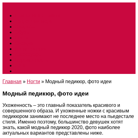
Прически и стрижки
Тенденции моды
Свадьба
Обувь
Ногти
Одежда
Косметология
Аксессуары
Беременность
Дети
Макияж
Главная
»
Ногти
»
Модный педикюр, фото идеи
Модный педикюр, фото идеи
Ухоженность – это главный показатель красивого и
совершенного образа. И ухоженные ножки с красивым
педикюром занимают не последнее место на пьедестале
стиля. Именно поэтому, большинство девушек хотят
знать, какой модный педикюр 2020, фото наиболее
актуальных вариантов представлены ниже.