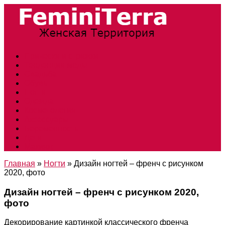
Прически и стрижки
Тенденции моды
Свадьба
Обувь
Ногти
Одежда
Косметология
Аксессуары
Беременность
Дети
Макияж
Главная
»
Ногти
»
Дизайн ногтей – френч с рисунком
2020, фото
Дизайн ногтей – френч с рисунком 2020,
фото
Декорирование картинкой классического френча