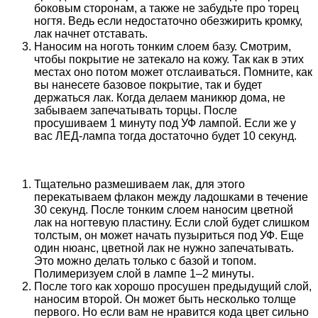
боковым сторонам, а также не забудьте про торец
ногтя. Ведь если недостаточно обезжирить кромку,
лак начнет отставать.
Наносим на ноготь тонким слоем базу. Смотрим,
чтобы покрытие не затекало на кожу. Так как в этих
местах оно потом может отслаиваться. Помните, как
вы нанесете базовое покрытие, так и будет
держаться лак. Когда делаем маникюр дома, не
забываем запечатывать торцы. После
просушиваем 1 минуту под УФ лампой. Если же у
вас ЛЕД-лампа тогда достаточно будет 10 секунд.
Тщательно размешиваем лак, для этого
перекатываем флакон между ладошками в течение
30 секунд. После тонким слоем наносим цветной
лак на ногтевую пластину. Если слой будет слишком
толстым, он может начать пузыриться под УФ. Еще
один нюанс, цветной лак не нужно запечатывать.
Это можно делать только с базой и топом.
Полимеризуем слой в лампе 1–2 минуты.
После того как хорошо просушен предыдущий слой,
наносим второй. Он может быть несколько толще
первого. Но если вам не нравится кода цвет сильно