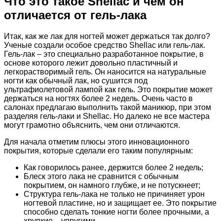
Что это такое Shellac и чем он
отличается от гель-лака
Итак, как же лак для ногтей может держаться так долго?
Ученые создали особое средство Shellac или гель-лак.
Гель-лак – это специально разработанное покрытие, в
основе которого лежит довольно пластичный и
легкорастворимый гель. Он наносится на натуральные
ногти как обычный лак, но сушится под
ультрафиолетовой лампой как гель. Это покрытие может
держаться на ногтях более 2 недель. Очень часто в
салонах предлагаю выполнить такой маникюр, при этом
разделяя гель-лаки и Shellac. Но далеко не все мастера
могут грамотно объяснить, чем они отличаются.
Для начала отметим плюсы этого инновационного
покрытия, которые сделали его таким популярным:
Как говорилось ранее, держится более 2 недель;
Блеск этого лака не сравнится с обычным
покрытием, он намного глубже, и не потускнеет;
Структура гель-лака не только не причиняет урон
ногтевой пластине, но и защищает ее. Это покрытие
способно сделать тонкие ногти более прочными, а
хрупкие – упругими.