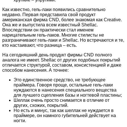
Как известно, гель-лаки появились сравнительно
недавно. Первая представила свой продукт
американская фирма CND, более знакомая как Creative.
Она же и выпустила всем известный Shellac.
Впоследствии он практически стал именем
нарицательным гель-лаков. Многие стилисты не
разграничивают гель-лаки и Shellac. Но встречаются и те,
кто настаивают, что разница – есть.
На сегодняшний день продукт фирмы CND полного
аналога не имеет. Shellac от других подобных покрытий
отличается структурой, составом, консистенцией и даже
способом нанесения. А точнее:
Это единственное средство, не требующее
праймера. Говоря проще, остальные гель-лаки
нуждаются в нанесения специального вещества
для лучшего сцепления базы и ногтевой пластины;
Шеллак очень просто снимается в отличие от
других, схожих, покрытий.
Но есть и минус, так как шеллак не нуждается в
праймере, он намного губительней действует на
ногти.