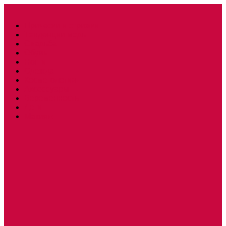
Прически и стрижки
Тенденции моды
Свадьба
Обувь
Ногти
Одежда
Косметология
Аксессуары
Беременность
Дети
Макияж