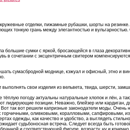
 кружевные отделки, пижамные рубашки, шорты на резинке.
ующих тонкую грань между элегантностью и вульгарностью.
ла большие сумки с яркой, бросающейся в глаза декоратив
увь в сочетании с эксцентричным свитером компенсируются
мешать сумасбродной моднице, кэжуал и офисный, этно и вин
о.
 выполнять свои изделия из вельвета, твида, шерсти, замш
е тёплую погоду актуальны натуральные хлопок и лён, а т
ают лидирующие позиции. Неважно, блейзер или кардиган, д
 Вот так вот решили капризные законодатели моды. Очень 
й: горчичными, оливковыми, коралловыми, сапфировыми, и
ртах одежды, как качество и удобство, а выглядеть стильно
м ожидает судьбоносная встреча. Следует всегда быть гот
бранной и соответствующей фигуре, возрасту, ну и конечн