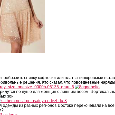
 разнообразить спинку кофточки или платья гипюровыми вс
 фривольные решения. Кто сказал, что повседневные наря
придутся по душе для женщин с лишним весом. Вертикальн
ых зон.
я одежды из разных регионов Востока перекочевали на вс
м?