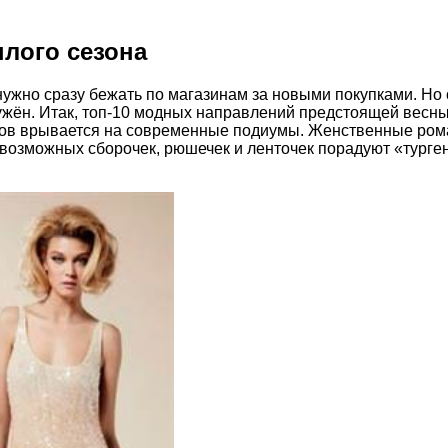
плого сезона
е нужно сразу бежать по магазинам за новыми покупками. 
ужён. Итак, топ-10 модных направлений предстоящей весны
 годов врывается на современные подиумы. Женственные р
евозможных сборочек, рюшечек и ленточек порадуют «турге