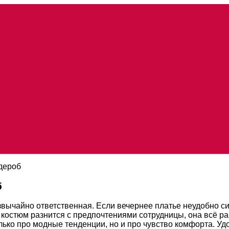
дероб
б
ычайно ответственная. Если вечернее платье неудобно сид
костюм разнится с предпочтениями сотрудницы, она всё равн
олько про модные тенденции, но и про чувство комфорта. 