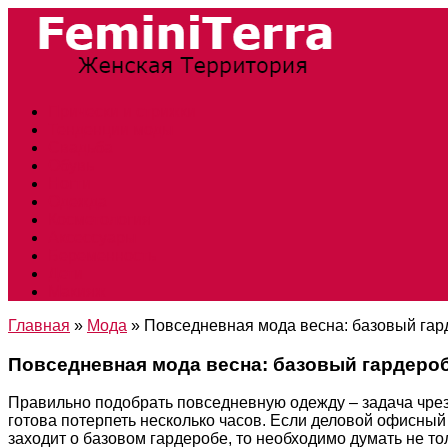
Прически и стрижки
Тенденции моды
Свадьба
Обувь
Ногти
Одежда
Косметология
Аксессуары
Беременность
Дети
Макияж
Главная
»
Мода
»
Повседневная мода весна: базовый гар
Повседневная мода весна: базовый гардеро
Правильно подобрать повседневную одежду – задача чрезв
готова потерпеть несколько часов. Если деловой офисный 
заходит о базовом гардеробе, то необходимо думать не т