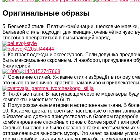
Оригинальные образы
5. Бельевой стиль. Платья-комбинации, шёлковые маечки,
Бельевой стиль подходит для женщин, очень чётко чувств
способна превратиться в вызывающий наряд.
6. Контраст одежды и аксессуаров. Если девушка предпоч
быть максимально скромным. И наоборот, причудливая об
бижутерией.
7. Сочетание стилей. Уж какие стили взбредёт в голову с
это было гармонично, красиво, заманчиво и привлекательн
8. Тяжёлые ткани. В наступающем сезоне модельеры будут
комплекты имеют место быть.
9. Полупрозрачные материи и естественные ткани. В боле
10. Касаемо цвета, то светлые пастельные оттенки заним
обязательно должно присутствовать в базовом гардеробе.
комбинирование спокойных тонов с более яркой палитро
Сколько бы слов ни было сказано о таких неотъемлемых че
отправляешься выносить мусор. Кто знает, за каким угло
терпит ошибок, каждая деталь должна быть идеально подо