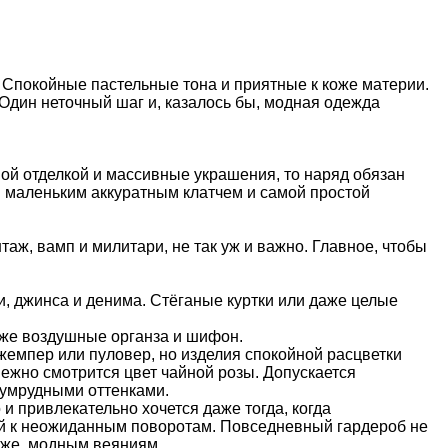
 Спокойные пастельные тона и приятные к коже материи.
 Один неточный шаг и, казалось бы, модная одежда
ной отделкой и массивные украшения, то наряд обязан
 маленьким аккуратным клатчем и самой простой
таж, вамп и милитари, не так уж и важно. Главное, чтобы
и, джинса и денима. Стёганые куртки или даже целые
акже воздушные органза и шифон.
жемпер или пуловер, но изделия спокойной расцветки
нежно смотрится цвет чайной розы. Допускается
зумрудными оттенками.
 и привлекательно хочется даже тогда, когда
овой к неожиданным поворотам. Повседневный гардероб не
о же, модным веяниям.