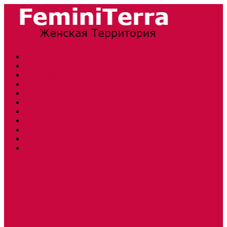
Прически и стрижки
Тенденции моды
Свадьба
Обувь
Ногти
Одежда
Косметология
Аксессуары
Беременность
Дети
Макияж