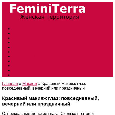
Прически и стрижки
Тенденции моды
Свадьба
Обувь
Ногти
Одежда
Косметология
Аксессуары
Беременность
Дети
Макияж
Главная
»
Макияж
»
Красивый макияж глаз:
повседневный, вечерний или праздничный
Красивый макияж глаз: повседневный,
вечерний или праздничный
О, прекрасные женские глаза! Сколько поэтов и