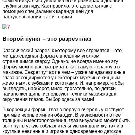
самым визуально увеличив его в размерах и добавив
глубины взгляду. Как правило, это делается как с
помощью специальных карандашей для
растушевывания, так и тенями.
Второй пункт – это разрез глаз
Классический разрез, к которому все стремятся – это
миндалевидная форма с внешним уголком,
стремящимся кверху. Однако, не всегда именно эту
форму можно рассматривать как самую желанную в
макияже. Секрет тут вот в чем – узкие миндалевидные
глаза ассоциируются у некоторых мужчин с хищным
животным, с зубками и коготками. И, например, чтобы
выглядеть, наоборот, мило, трогательно, по-детски
наивно женщины используют техники макияжа для
округления глазок. Выбор здесь за вами!
В коррекции формы глаз в первую очередь участвуют
прямые черные линии обводки. В зависимости от ее
толщины и местоположения, глаз визуально может быть
вытянут в узкую соблазнительную миндалинку, так и в
круглые невинные и игривые одновременно детские