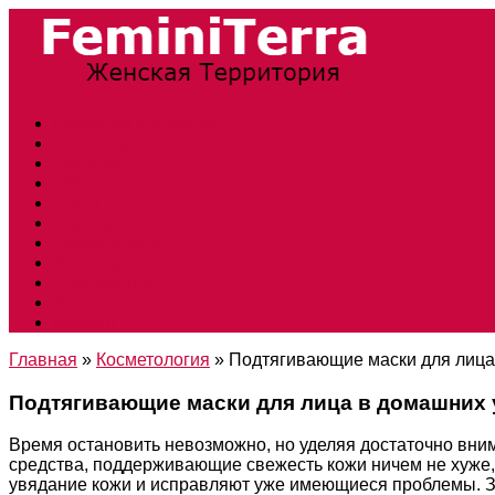
Прически и стрижки
Тенденции моды
Свадьба
Обувь
Ногти
Одежда
Косметология
Аксессуары
Беременность
Дети
Макияж
Главная
»
Косметология
»
Подтягивающие маски для лица
Подтягивающие маски для лица в домашних 
Время остановить невозможно, но уделяя достаточно вни
средства, поддерживающие свежесть кожи ничем не хуже
увядание кожи и исправляют уже имеющиеся проблемы. З