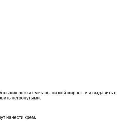
больших ложки сметаны низкой жирности и выдавить в
тавить нетронутыми.
нут нанести крем.