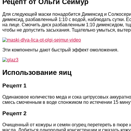
Рецепт от Ольги Сеймур
Для следующей маски понадобится Димексид и Солкосерил
димексид, разбавленный 1:10 с водой, наблюдать сутки. Е
на лице. Смочить диск разбавленным 1:10 димексидом, тщ
чтобы не допустить засыхания. Тщательно умыться, выте
Эти компоненты дают быстрый эффект омоложения.
Использование яиц
Рецепт 1
Одинаковое количество меда и сока цитрусовых аккуратно 
смесь смоченным в воде спонжиком по истечении 15 мину
Рецепт 2
Очищенный от кожуры и семян огурец перетереть в пюре 
масла. Добиться однородной консистенции и смазать кожу.