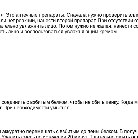
. Это аптечные препараты. Сначала нужно проверить алле
сли нет реакции, нанести второй препарат. При отсутствии
ательно увлажнить лицо. Потом нужно не жалея, нанести с
реть лицо и воспользоваться увлажняющим кремом.
соединить с взбитым белком, чтобы не сбить пенку. Когда м
т. При необходимости умыться.
и аккуратно перемешать с взбитым до пены белком. В пол
 Удалить смесь по истечении 20 минут. Тщательно смыть ос