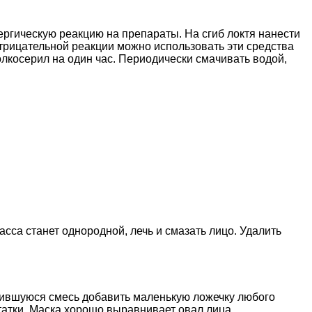
ргическую реакцию на препараты. На сгиб локтя нанести
 отрицательной реакции можно использовать эти средства
олкосерил на один час. Периодически смачивать водой,
асса станет однородной, лечь и смазать лицо. Удалить
учившуюся смесь добавить маленькую ложечку любого
татки. Маска хорошо выравнивает овал лица.