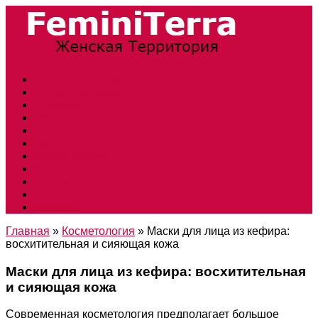
Прически и стрижки
Тенденции моды
Свадьба
Обувь
Ногти
Одежда
Косметология
Аксессуары
Беременность
Дети
Макияж
Главная
»
Косметология
»
Маски для лица из кефира:
восхитительная и сияющая кожа
Маски для лица из кефира: восхитительная
и сияющая кожа
Современная косметология предполагает большое