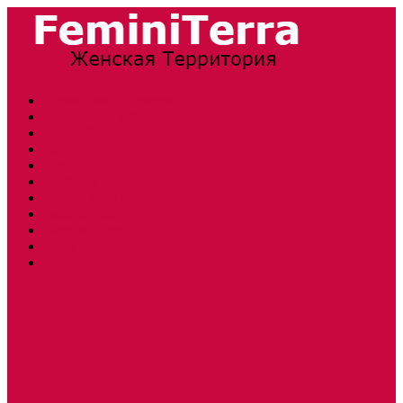
Прически и стрижки
Тенденции моды
Свадьба
Обувь
Ногти
Одежда
Косметология
Аксессуары
Беременность
Дети
Макияж