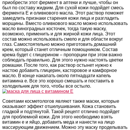
приобрести этот фермент в аптеки и лучше, чтобы он
был по составу жидким. Для сухой кожи подойдет смесь
фермента Е и оливкового масла. Этот раствор поможет
замедлить признаки старения кожи лица и разгладить
морщины. Вместо оливкового масло можно использовать
масло виноградных косточек, тогда такую маску,
возможно, применить и для жирной кожи лица. Этот
состав можно использовать смело и для области вокруг
глаз. Самостоятельно можно приготовить домашний
крем, который станет отличным помощником. Состав
крема будет с глицерином – пропорции при этом важно
соблюдать правильно. Для этого нужно настоять цветки
ромашки. После того, как раствор остынет нужно к
настою добавить глицерин, касторовое и камфорное
масло. В конце накапать около пятнадцати капель
витамина е. Все это хорошо смешать и поставить в
холодильник для того, чтобы все остыло.
Советами косметологов являют также маски, которые
оказывают эффект отшелушивания. Кожа становить
гладкой и подтянутой. Такой рецепт отлично подойдет
для проблемной кожи. Для этого необходимо взять
витамин е и яйцо, добавить меда и нанести на лицо
массирующим движением. Можно эту маску проделывать