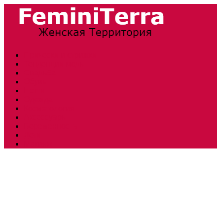
Прически и стрижки
Тенденции моды
Свадьба
Обувь
Ногти
Одежда
Косметология
Аксессуары
Беременность
Дети
Макияж