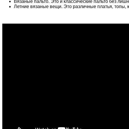
Вязаные пальто. Это и классические пальто без лишн
Летние вязаные вещи. Это различные платья, топы, 