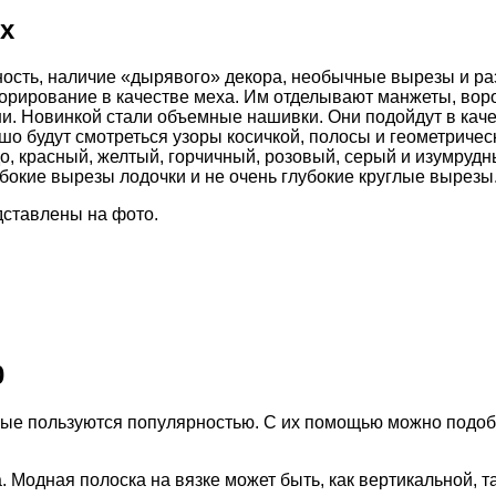
х
сть, наличие «дырявого» декора, необычные вырезы и разр
рирование в качестве меха. Им отделывают манжеты, воро
и. Новинкой стали объемные нашивки. Они подойдут в каче
шо будут смотреться узоры косичкой, полосы и геометриче
о, красный, желтый, горчичный, розовый, серый и изумрудн
бокие вырезы лодочки и не очень глубокие круглые вырезы
дставлены на фото.
0
рые пользуются популярностью. С их помощью можно подоб
да. Модная полоска на вязке может быть, как вертикальной,