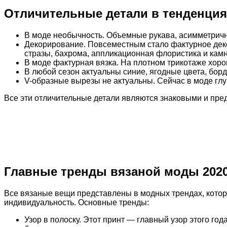
Отличительные детали в тенденция
В моде необычность. Объемные рукава, асимметрично
Декорирование. Повсеместным стало фактурное деко
стразы, бахрома, аппликационная флористика и камн
В моде фактурная вязка. На плотном трикотаже хоро
В любой сезон актуальны синие, ягодные цвета, борд
V-образные вырезы не актуальны. Сейчас в моде глу
Все эти отличительные детали являются знаковыми и пре
Главные тренды вязаной моды 202
Все вязаные вещи представлены в модных трендах, кото
индивидуальность. Основные тренды:
Узор в полоску. Этот принт — главный узор этого го