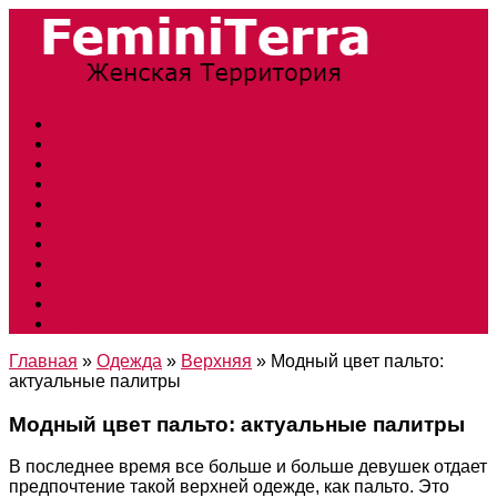
Прически и стрижки
Тенденции моды
Свадьба
Обувь
Ногти
Одежда
Косметология
Аксессуары
Беременность
Дети
Макияж
Главная
»
Одежда
»
Верхняя
»
Модный цвет пальто:
актуальные палитры
Модный цвет пальто: актуальные палитры
В последнее время все больше и больше девушек отдает
предпочтение такой верхней одежде, как пальто. Это