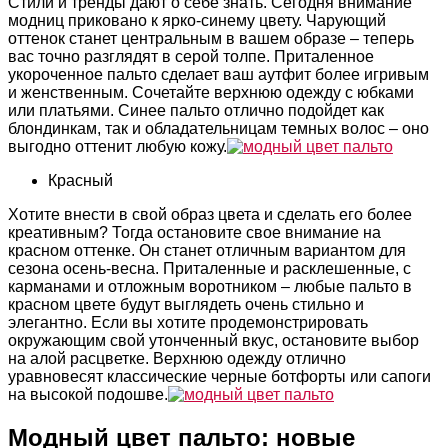
Стили и тренды дают о себе знать. Сегодня внимание
модниц приковано к ярко-синему цвету. Чарующий
оттенок станет центральным в вашем образе – теперь
вас точно разглядят в серой толпе. Приталенное
укороченное пальто сделает ваш аутфит более игривым
и женственным. Сочетайте верхнюю одежду с юбками
или платьями. Синее пальто отлично подойдет как
блондинкам, так и обладательницам темных волос – оно
выгодно оттенит любую кожу.
Красный
Хотите внести в свой образ цвета и сделать его более
креативным? Тогда остановите свое внимание на
красном оттенке. Он станет отличным вариантом для
сезона осень-весна. Приталенные и расклешенные, с
карманами и отложным воротником – любые пальто в
красном цвете будут выглядеть очень стильно и
элегантно. Если вы хотите продемонстрировать
окружающим свой утонченный вкус, остановите выбор
на алой расцветке. Верхнюю одежду отлично
уравновесят классические черные ботфорты или сапоги
на высокой подошве.
Модный цвет пальто: новые