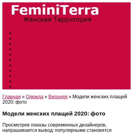
Прически и стрижки
Тенденции моды
Свадьба
Обувь
Ногти
Одежда
Косметология
Аксессуары
Беременность
Дети
Макияж
Главная
»
Одежда
»
Верхняя
»
Модели женских плащей
2020: фото
Модели женских плащей 2020: фото
Просмотрев показы современных дизайнеров,
напрашивается вывод: популярными становятся