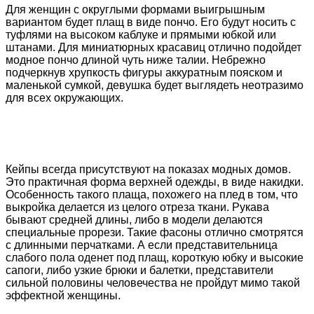
Для женщин с округлыми формами выигрышным
вариантом будет плащ в виде пончо. Его будут носить с
туфлями на высоком каблуке и прямыми юбкой или
штанами. Для миниатюрных красавиц отлично подойдет
модное пончо длиной чуть ниже талии. Небрежно
подчеркнув хрупкость фигуры аккуратным пояском и
маленькой сумкой, девушка будет выглядеть неотразимо
для всех окружающих.
Кейпы всегда присутствуют на показах модных домов.
Это практичная форма верхней одежды, в виде накидки.
Особенность такого плаща, похожего на плед в том, что
выкройка делается из целого отреза ткани. Рукава
бывают средней длины, либо в модели делаются
специальные прорези. Такие фасоны отлично смотрятся
с длинными перчатками. А если представительница
слабого пола оденет под плащ, короткую юбку и высокие
сапоги, либо узкие брюки и балетки, представители
сильной половины человечества не пройдут мимо такой
эффектной женщины.