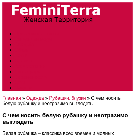
Прически и стрижки
Тенденции моды
Свадьба
Обувь
Ногти
Одежда
Косметология
Аксессуары
Беременность
Дети
Макияж
Главная
»
Одежда
»
Рубашки, блузки
»
С чем носить
белую рубашку и неотразимо выглядеть
С чем носить белую рубашку и неотразимо
выглядеть
Белая рубашка – классика всех времен и модных