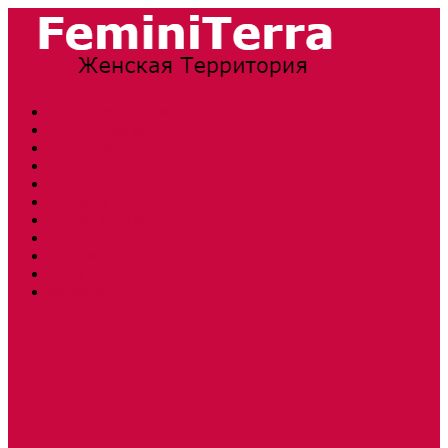
Прически и стрижки
Тенденции моды
Свадьба
Обувь
Ногти
Одежда
Косметология
Аксессуары
Беременность
Дети
Макияж