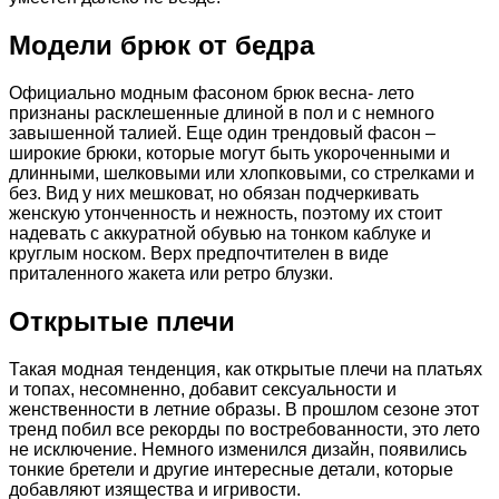
Модели брюк от бедра
Официально модным фасоном брюк весна- лето
признаны расклешенные длиной в пол и с немного
завышенной талией.
Еще один трендовый фасон –
широкие брюки, которые могут быть укороченными и
длинными, шелковыми или хлопковыми, со стрелками и
без. Вид у них мешковат, но обязан подчеркивать
женскую утонченность и нежность, поэтому их стоит
надевать с аккуратной обувью на тонком каблуке и
круглым носком. Верх предпочтителен в виде
приталенного жакета или ретро блузки.
Открытые плечи
Такая модная тенденция, как открытые плечи на платьях
и топах, несомненно, добавит сексуальности и
женственности в летние образы. В прошлом сезоне этот
тренд побил все рекорды по востребованности, это лето
не исключение. Немного изменился дизайн, появились
тонкие бретели и другие интересные детали, которые
добавляют изящества и игривости.