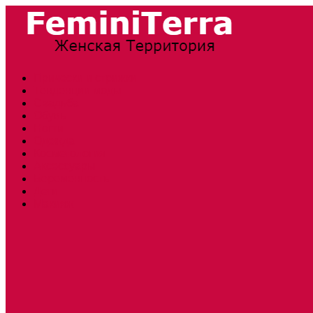
Прически и стрижки
Тенденции моды
Свадьба
Обувь
Ногти
Одежда
Косметология
Аксессуары
Беременность
Дети
Макияж