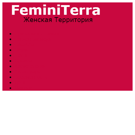
Прически и стрижки
Тенденции моды
Свадьба
Обувь
Ногти
Одежда
Косметология
Аксессуары
Беременность
Дети
Макияж