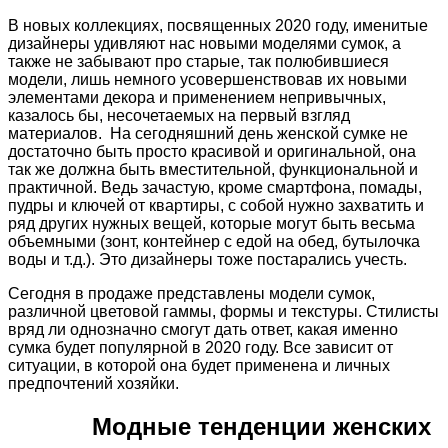
В новых коллекциях, посвященных 2020 году, именитые
дизайнеры удивляют нас новыми моделями сумок, а
также не забывают про старые, так полюбившиеся
модели, лишь немного усовершенствовав их новыми
элементами декора и применением непривычных,
казалось бы, несочетаемых на первый взгляд
материалов. На сегодняшний день женской сумке не
достаточно быть просто красивой и оригинальной, она
так же должна быть вместительной, функциональной и
практичной. Ведь зачастую, кроме смартфона, помады,
пудры и ключей от квартиры, с собой нужно захватить и
ряд других нужных вещей, которые могут быть весьма
объемными (зонт, контейнер с едой на обед, бутылочка
воды и т.д.). Это дизайнеры тоже постарались учесть.
Сегодня в продаже представлены модели сумок,
различной цветовой гаммы, формы и текстуры. Стилисты
вряд ли однозначно смогут дать ответ, какая именно
сумка будет популярной в 2020 году. Все зависит от
ситуации, в которой она будет применена и личных
предпочтений хозяйки.
Модные тенденции женских