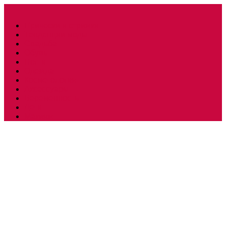
Прически и стрижки
Тенденции моды
Свадьба
Обувь
Ногти
Одежда
Косметология
Аксессуары
Беременность
Дети
Макияж