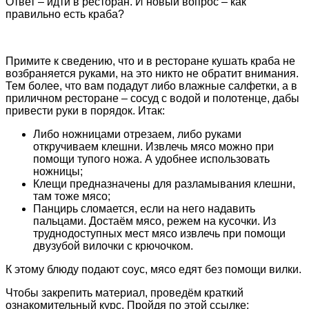
Ответ – идти в ресторан. И новый вопрос – как
правильно есть краба?
Примите к сведению, что и в ресторане кушать краба не
возбраняется руками, на это никто не обратит внимания.
Тем более, что вам подадут либо влажные салфетки, а в
приличном ресторане – сосуд с водой и полотенце, дабы
привести руки в порядок. Итак:
Либо ножницами отрезаем, либо руками
откручиваем клешни. Извлечь мясо можно при
помощи тупого ножа. А удобнее использовать
ножницы;
Клещи предназначены для разламывания клешни,
там тоже мясо;
Панцирь сломается, если на него надавить
пальцами. Достаём мясо, режем на кусочки. Из
труднодоступных мест мясо извлечь при помощи
двузубой вилочки с крючочком.
К этому блюду подают соус, мясо едят без помощи вилки.
Чтобы закрепить материал, проведём краткий
ознакомительный курс. Пройдя по этой ссылке: