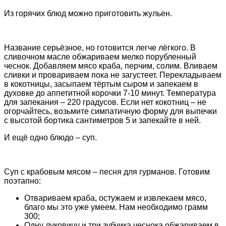
Из горячих блюд можно приготовить жульен.
Название серьёзное, но готовится легче лёгкого. В
сливочном масле обжариваем мелко порубленный
чеснок. Добавляем мясо краба, перчим, солим. Вливаем
сливки и провариваем пока не загустеет. Перекладываем
в кокотницы, засыпаем тёртым сыром и запекаем в
духовке до аппетитной корочки 7-10 минут. Температура
для запекания – 220 градусов. Если нет кокотниц – не
огорчайтесь, возьмите симпатичную форму для выпечки
с высотой бортика сантиметров 5 и запекайте в ней.
И ещё одно блюдо – суп.
Суп с крабовым мясом – песня для гурманов. Готовим
поэтапно:
Отвариваем краба, остужаем и извлекаем мясо,
благо мы это уже умеем. Нам необходимо грамм
300;
Одну луковицу и три зубчика чеснока обжариваем в