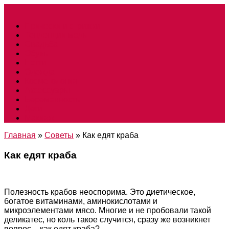
Прически и стрижки
Тенденции моды
Свадьба
Обувь
Ногти
Одежда
Косметология
Аксессуары
Беременность
Дети
Макияж
Главная
»
Советы
»
Как едят краба
Как едят краба
Полезность крабов неоспорима. Это диетическое,
богатое витаминами, аминокислотами и
микроэлементами мясо. Многие и не пробовали такой
деликатес, но коль такое случится, сразу же возникнет
вопрос – как едят краба?